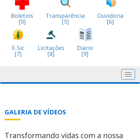
Boletins
Transparência
Ouvidoria
[0]
[5]
[6]
E-Sic
Licitações
Diário
[7]
[8]
[9]
Toggl
navig
GALERIA DE VÍDEOS
Transformando vidas com a nossa