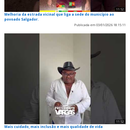
11:52
Melhoria da estrada vicinal que liga a sede do município ao
povoado Salgador.
Publicada em 03/01/2026 18:15:11
11:52
Mais cuidado, mais inclusão e mais qualidade de vida