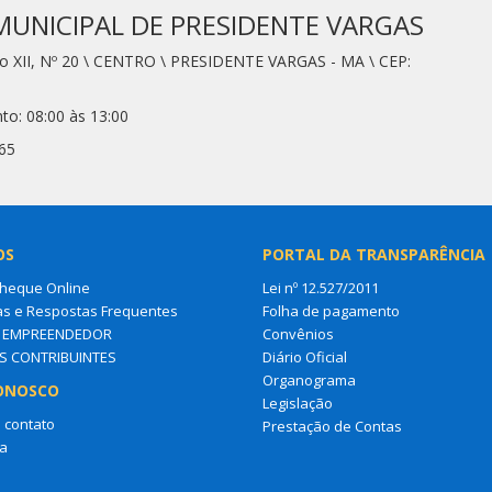
MUNICIPAL DE PRESIDENTE VARGAS
io XII, Nº 20 \ CENTRO \ PRESIDENTE VARGAS - MA \ CEP:
to: 08:00 às 13:00
65
OS
PORTAL DA TRANSPARÊNCIA
Cheque Online
Lei nº 12.527/2011
as e Respostas Frequentes
Folha de pagamento
O EMPREENDEDOR
Convênios
S CONTRIBUINTES
Diário Oficial
Organograma
ONOSCO
Legislação
 contato
Prestação de Contas
a