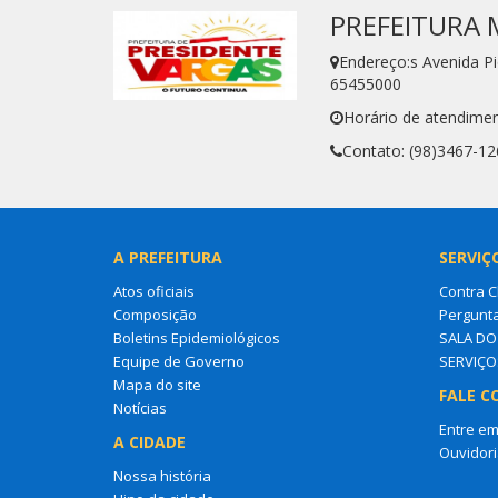
PREFEITURA 
Endereço:s Avenida P
65455000
Horário de atendimen
Contato: (98)3467-12
A PREFEITURA
SERVIÇ
Atos oficiais
Contra 
Composição
Pergunt
Boletins Epidemiológicos
SALA D
Equipe de Governo
SERVIÇO
Mapa do site
FALE C
Notícias
Entre em
A CIDADE
Ouvidori
Nossa história