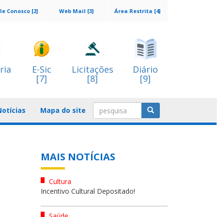
le Conosco [2]
Web Mail [3]
Área Restrita [4]
ria
E-Sic
Licitações
Diário
[7]
[8]
[9]
Notícias
Mapa do site
MAIS NOTÍCIAS
Cultura
Incentivo Cultural Depositado!
Saúde