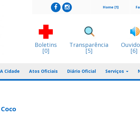
Home [1]
Fa
Boletins
Transparência
Ouvido
[0]
[5]
[6]
A Cidade
Atos Oficiais
Diário Oficial
Serviços
 Coco