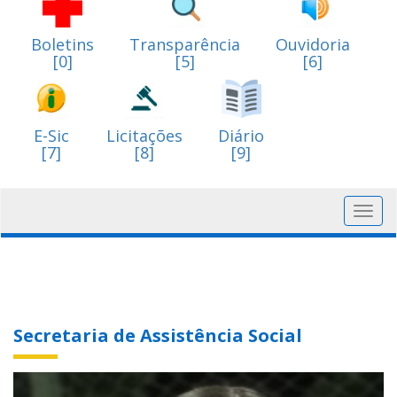
Boletins
Transparência
Ouvidoria
[0]
[5]
[6]
E-Sic
Licitações
Diário
[7]
[8]
[9]
Toggl
navig
Secretaria de Assistência Social