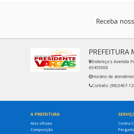
Receba noss
PREFEITURA 
Endereço:s Avenida P
65455000
Horário de atendimen
Contato: (98)3467-12
A PREFEITURA
SERVIÇ
Atos oficiais
Contra 
Composição
Pergunt