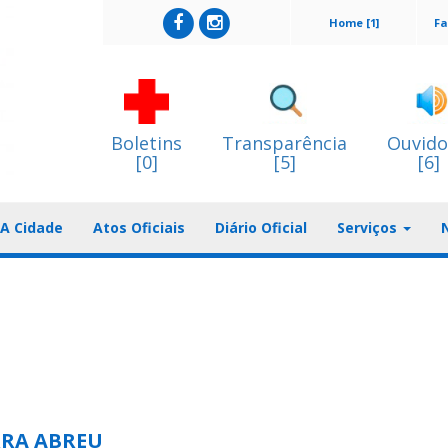
Home [1]
Fa
Boletins
Transparência
Ouvido
[0]
[5]
[6]
A Cidade
Atos Oficiais
Diário Oficial
Serviços
RRA ABREU