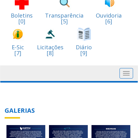
Boletins
Transparência
Ouvidoria
[0]
[5]
[6]
E-Sic
Licitações
Diário
[7]
[8]
[9]
Toggl
navig
GALERIAS