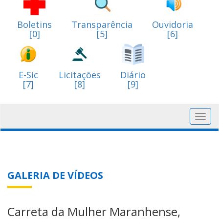
Boletins
Transparência
Ouvidoria
[0]
[5]
[6]
E-Sic
Licitações
Diário
[7]
[8]
[9]
Toggl
navig
GALERIA DE VÍDEOS
Carreta da Mulher Maranhense,